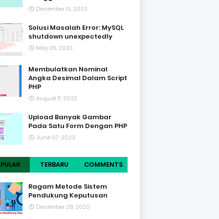
December 13, 2023
Solusi Masalah Error: MySQL
shutdown unexpectedly
May 05, 2023
Membulatkan Nominal
Angka Desimal Dalam Script
PHP
August 11, 2022
Upload Banyak Gambar
Pada Satu Form Dengan PHP
June 07, 2022
PULAR
TERBARU
COMMENTS
Ragam Metode Sistem
Pendukung Keputusan
December 28, 2020