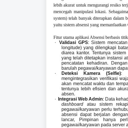
lebih akurat untuk mengurangi resiko te
mencegah manipulasi lokasi. Sebagaiman
system) telah banyak diterapkan dalam be
yaitu sistem absensi yang memanfaatkan 
Fitur utama aplikasi Absensi berbasis titik
·
Validasi GPS
: Sistem mencatan 
longitude) yang dilengkapi bat
diarea kantor. Tentunya sistem 
yang telah ditetapkan instansi
pencatatan kehadiran. Dengan 
barulah pegawai/karyawan dapa
·
Deteksi Kamera (Selfie)
: 
mengintegrasikan verifikasi waj
akan mencatat waktu dan tempa
tentunya lebih efisien dan aku
absen.
·
Integrasi Web Admin
: Data keha
dashboard
atau sistem rekapi
pegawai/karyawan perlu terhubu
absensi dapat berjalan dengan
lancar, Pimpinan hanya per
pegawai/karyawan pada server ap