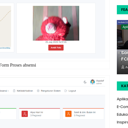
FE
Apl
So
FC
Form Proses absensi
A
KA
Aplika
E-Co
Eduka
Inspir