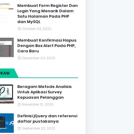
Membuat Form Register Dan
Login Yang Menarik Dalam
Satu Halaman Pada PHP
dan MySQL
October 04, 2020
Membuat Konfirmasi Hapus
Dengan Box Alert Pada PHP,
Cara Baru
December 04, 2020
KASI
Beragam Metode Analisis
Untuk Aplikasi Survey
Kepuasan Pelanggan
November 10, 2025
Definisi jQuery dan referensi
daftar pustakanya
September 22, 2022