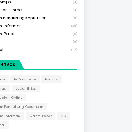
Skripsi
(4)
alan-Online
(4)
m Pendukung Keputusan
(9)
m-Informasi
(49)
m-Pakar
(6)
(9)
al
(42)
IN TAGS
kasi
E-Commerce
Edukasi
irasi
Judul Skripsi
ualan-Online
tem Pendukung Keputusan
em-Informasi
Sistem-Pakar
SPK
rial