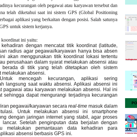
rjadinya kecurangan oleh pegawai atau karyawan tersebut dan
a telah diketahui saat ini sistem GPS (Global Positioning
rbagai aplikasi yang berkaitan dengan posisi. Salah satunya
GPS untuk sistem kerjanya.
 koordinat ini yaitu:
kehadiran dengan mencatat titik koordinat (latitude,
asan radius agar pegawai/karyawan hanya bisa absen
ini akan menggunakan titik koordinat lokasi tertentu
 atau perusahaan dalam syarat melakukan absensi atau
berada di titik yang telah ditetapkan oleh sistem
t melakukan absensi.
Untuk mencegah kecurangan, aplikasi sering
ah langsung saat waktu absensi. Aplikasi absensi ini
t pagawai atau karyawan melakukan absensi. Hal ini
rat sehingga dapat mengurangi terjadinya kecurangan
PO
diran pegawai/karyawan secara
real-time
masuk dalam
tulasi. Untuk melakukan absensi ini smartphone
ng dengan jaringan internet yang stabil, agar proses
 lancar. Setelah penginputan data berjalan dengan
lu melakukan pemantauan data kehadiran para
likasi absensi berbasis GPS ini.