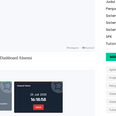
Judul 
Penju
Siste
Siste
Siste
SPK
Tutori
MA
Dashboard Absensi
Apli
Insp
Penj
Sis
Sist
Tuto