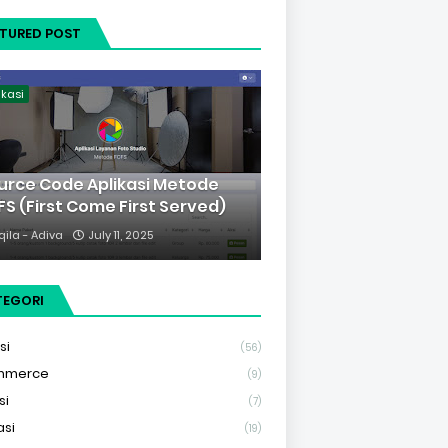
ATURED POST
ikasi
urce Code Aplikasi Metode
FS (First Come First Served)
qila - Adiva
July 11, 2025
TEGORI
si
(56)
mmerce
(9)
si
(7)
asi
(19)