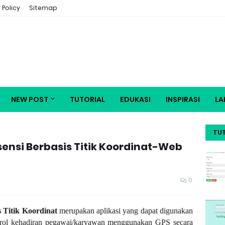
 Policy
Sitemap
NEW POST
TUTORIAL
EDUKASI
INSPIRASI
LA
TU
sensi Berbasis Titik Koordinat-Web
0
s Titik Koordinat
merupakan aplikasi yang dapat digunakan
ntrol kehadiran pegawai/karyawan menggunakan GPS secara