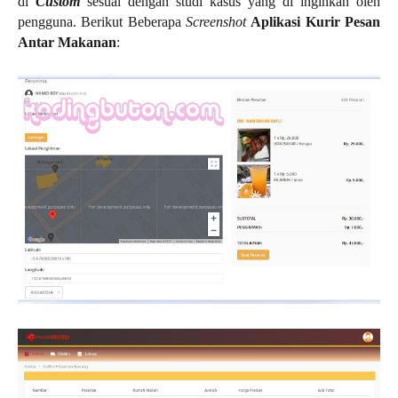
di
Custom
sesuai dengan studi kasus yang di inginkan oleh
pengguna. Berikut Beberapa
Screenshot
Aplikasi Kurir Pesan
Antar Makanan
: