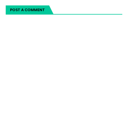
POST A COMMENT