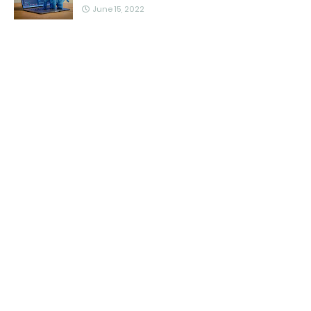
June 15, 2022