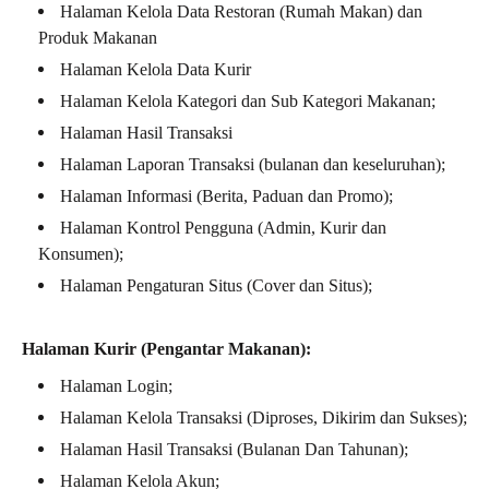
Halaman Kelola Data Restoran (Rumah Makan) dan
Produk Makanan
Halaman Kelola Data Kurir
Halaman Kelola Kategori dan Sub Kategori Makanan;
Halaman Hasil Transaksi
Halaman Laporan Transaksi (bulanan dan keseluruhan);
Halaman Informasi (Berita, Paduan dan Promo);
Halaman Kontrol Pengguna (Admin, Kurir dan
Konsumen);
Halaman Pengaturan Situs (Cover dan Situs);
Halaman Kurir (Pengantar Makanan):
Halaman
Login;
Halaman Kelola Transaksi (Diproses, Dikirim dan Sukses);
Halaman Hasil Transaksi (Bulanan Dan Tahunan);
Halaman Kelola Akun;