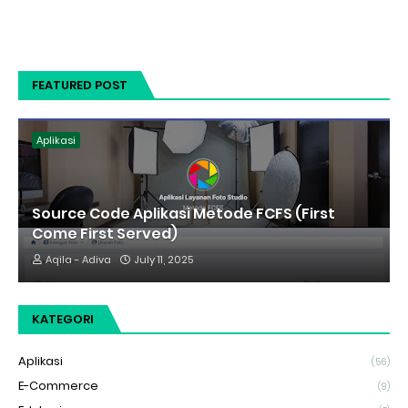
FEATURED POST
Aplikasi
Source Code Aplikasi Metode FCFS (First
Come First Served)
Aqila - Adiva
July 11, 2025
KATEGORI
Aplikasi
(56)
E-Commerce
(9)